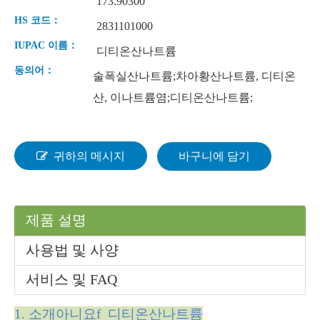
173.90300
HS 코드：
2831101000
IUPAC 이름：
디티온산나트륨
무수메타규산나트륨
메타규산나트륨오수화물
동의어：
술폭실산나트륨;차아황산나트륨, 디티온
산, 이나트륨염;디티온산나트륨;
귀하의 메시지
바구니에 담기
제품 설명
사용법 및 사양
무수 황산구리
메타중아황산나트륨
서비스 및 FAQ
1. 소개
아니요
f 디티온산나트륨