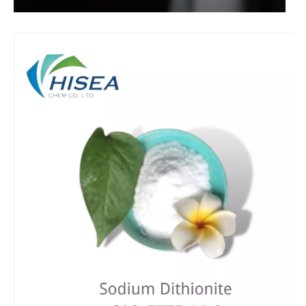
무수아황산나트륨
수처리용 차아염소산나트륨 12%
황산구리 CuSo4 5H2O용 제조
차아염소산나트륨10%Min, 12% CAS 번호 7681-52-9