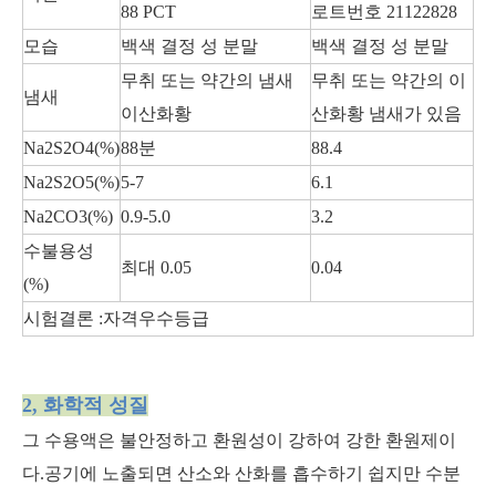
88 PCT
로트번호 21122828
모습
백색 결정 성 분말
백색 결정 성 분말
무취 또는 약간의 냄새
무취 또는 약간의 이
냄새
중국 나트륨 아세테이트 무수 99% 순도
포름산나트륨
이산화황
산화황 냄새가 있음
Na2S2O4(%)
88분
88.4
Na2S2O5(%)
5-7
6.1
Na2CO3(%)
0.9-5.0
3.2
수불용성
최대 0.05
0.04
(%)
시험결론 :자격우수등급
2, 화학적 성질
완충제 탄산나트륨/소다회 빛 99% Na2co3 CAS497-19-8용
사료 첨가제 칼슘 포메이트 98% 사료 등급 CAS 544-17-2
그 수용액은 불안정하고 환원성이 강하여 강한 환원제이
다.공기에 노출되면 산소와 산화를 흡수하기 쉽지만 수분