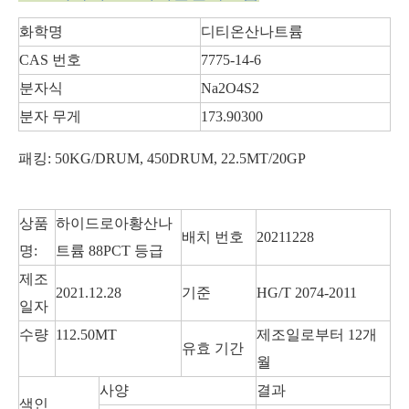
화학명
디티온산나트륨
CAS 번호
7775-14-6
분자식
Na2O4S2
분자 무게
173.90300
패킹: 50KG/DRUM, 450DRUM, 22.5MT/20GP
탄산 수소 나트륨
52% 비료 황산칼륨(입상 및 분말)
상품
하이드로아황산나
배치 번호
20211228
명:
트륨 88PCT 등급
제조
2021.12.28
기준
HG/T 2074-2011
일자
수량
112.50MT
제조일로부터 12개
유효 기간
월
사양
결과
색인