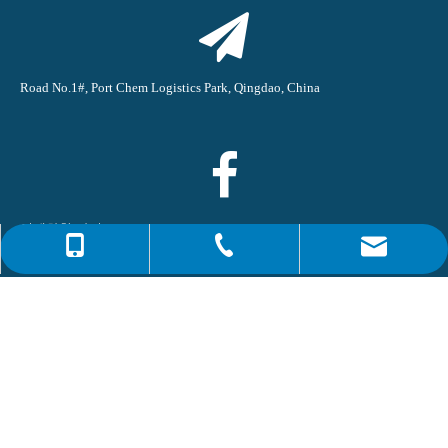
Road No.1#, Port Chem Logistics Park, Qingdao, China
히세화학(쟈니)
0086-4008266163-82717
info@hiseachem.com
0086-532-85708217
Qingdao Hisea Chem Co., Ltd.
0086-532-85708218
Qingdao Hisea Chem Co., Ltd