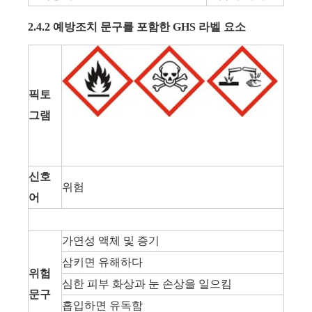
2.4.2 예방조치 문구를 포함한 GHS 라벨 요소
픽토
그램
신호
위험
어
가연성 액체 및 증기
삼키면 유해하다
위험
심한 피부 화상과 눈 손상을 일으킴
문구
흡입하면 유독함