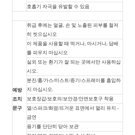
호흡기 자극을 유발할 수 있음
취급 후에는 얼굴, 손 및 노출된 피부를 철저
히 씻으십시오
이 제품을 사용할 때 먹거나, 마시거나, 담배
를 피우지 마십시오
실외 또는 환기가 잘 되는 곳에서만 사용하십
시오.
분진/흄/가스/미스트/증기/스프레이를 흡입하
지 마십시오.
예방
보호장갑/보호의/보안경/안면보호구 착용
조치
문구
열/스파크/화염/뜨거운 표면에서 멀리 유지 -
금연
용기를 단단히 닫아 보관