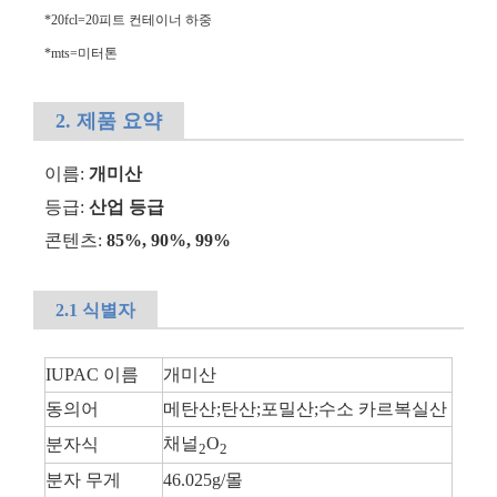
*20fcl=20피트 컨테이너 하중
*mts=미터톤
2. 제품 요약
이름:
개미산
등급:
산업 등급
콘텐츠:
85%, 90%, 99%
2.1 식별자
IUPAC 이름
개미산
동의어
메탄산;탄산;포밀산;수소 카르복실산
채널
O
분자식
2
2
분자 무게
46.025g/몰