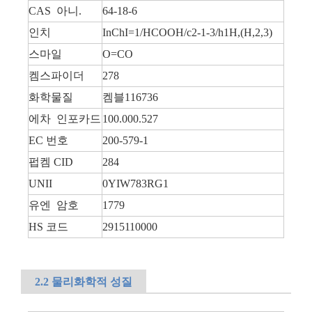
CAS 아니.
64-18-6
인치
InChI=1/HCOOH/c2-1-3/h1H,(H,2,3)
스마일
O=CO
켐스파이더
278
화학물질
켐블116736
에차 인포카드
100.000.527
EC 번호
200-579-1
펍켐 CID
284
UNII
0YIW783RG1
유엔 암호
1779
HS 코드
2915110000
2.2 물리화학적 성질