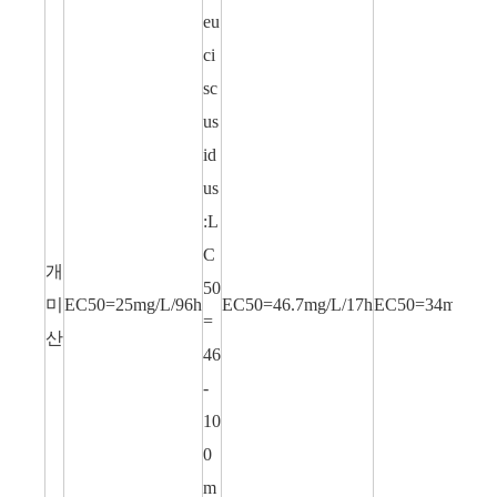
eu
ci
sc
us
id
us
:L
C
개
50
미
EC50=25mg/L/96h
EC50=46.7mg/L/17h
EC50=34mg/L/4
=
산
46
-
10
0
m