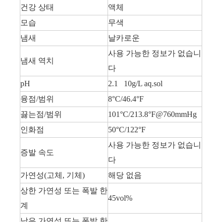
건강 상태
액체
모습
무색
냄새
날카로운
사용 가능한 정보가 없습니
냄새 역치
다
pH
2.1 10g/L aq.sol
융점/범위
8°C/46.4°F
끓는점/범위
101°C/213.8°F@760mmHg
인화점
50°C/122°F
사용 가능한 정보가 없습니
증발 속도
다
가연성(고체, 기체)
해당 없음
상한 가연성 또는 폭발 한
45vol%
계
낮은 가연성 또는 폭발 한