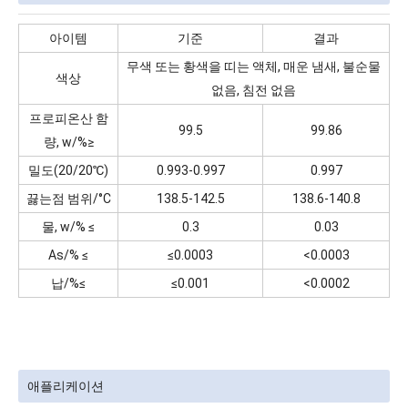
아이템
기준
결과
무색 또는 황색을 띠는 액체, 매운 냄새, 불순물
색상
없음, 침전 없음
프로피온산 함
99.5
99.86
량, w/%≥
밀도(20/20℃)
0.993-0.997
0.997
끓는점 범위/°C
138.5-142.5
138.6-140.8
물, w/% ≤
0.3
0.03
As/% ≤
≤0.0003
<0.0003
납/%≤
≤0.001
<0.0002
애플리케이션