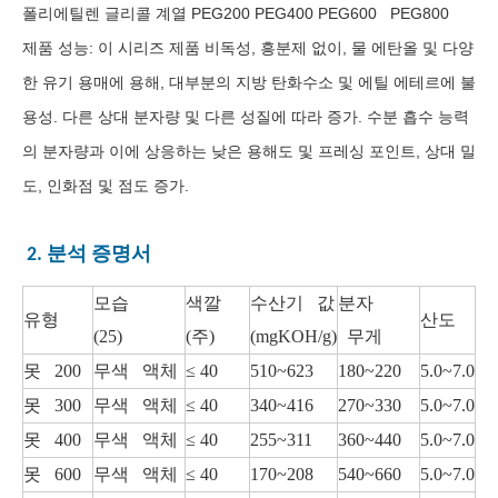
폴리에틸렌 글리콜 계열 PEG200 PEG400 PEG600 PEG800
제품 성능: 이 시리즈 제품 비독성, 흥분제 없이, 물 에탄올 및 다양
한 유기 용매에 용해, 대부분의 지방 탄화수소 및 에틸 에테르에 불
용성. 다른 상대 분자량 및 다른 성질에 따라 증가. 수분 흡수 능력
의 분자량과 이에 상응하는 낮은 용해도 및 프레싱 포인트, 상대 밀
도, 인화점 및 점도 증가.
2. 분석 증명서
모습
색깔
수산기 값
분자
유형
산도
(25)
(주)
(mgKOH/g)
무게
못 200
무색 액체
≤ 40
510~623
180~220
5.0~7.0
못 300
무색 액체
≤ 40
340~416
270~330
5.0~7.0
못 400
무색 액체
≤ 40
255~311
360~440
5.0~7.0
못 600
무색 액체
≤ 40
170~208
540~660
5.0~7.0