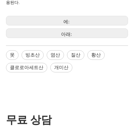
용된다.
에:
아래:
못
빙초산
염산
질산
황산
클로로아세트산
개미산
무료 상담