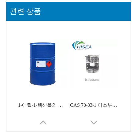
관련 상품
1-에틸-1-헥산올의 공장 가격;D1-3-옥탄올;에틸라밀카비놀 CAS 589-98-0
CAS 78-83-1 이소부틸 알코올 이소부탄올 Iba 유기 합성 물질