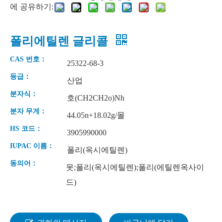
에 공유하기:
폴리에틸렌 글리콜
CAS 번호：
25322-68-3
등급：
산업
분자식：
호(CH2CH2o)Nh
분자 무게：
44.05n+18.02g/몰
HS 코드：
3905990000
IUPAC 이름：
폴리(옥시에틸렌)
동의어：
못;폴리(옥시에틸렌);폴리(에틸렌옥사이
드)